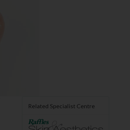
可
Related Specialist Centre
，
题