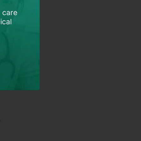
h care
）
ical
就
温