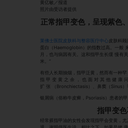
黄亿敏／报道
照片由受访者提供
正常指甲变色，呈现紫色、
莱佛士医院皮肤科与整容医疗中心
皮肤科顾
蛋白（Haemoglobin）的指数过高。
月，也与病因有关。这和指甲生长缓 慢有关
米。”
有些人长期抽烟，指甲泛黄，然而有一种罕 见的情况
指 甲 变 黄 之 余 ， 也 面 对 其 他 健 康 问 题
扩 张 （Bronchiectasis）、鼻窦（Sinus
银屑病（俗称牛皮癣，Psoriasis）患
指甲
变色
经常搽指甲油的女性会发现指甲会变黄，尤
退。谢明伟医生说，相比之下，如果是健 