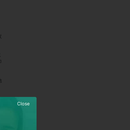
议
水
即
他
Close