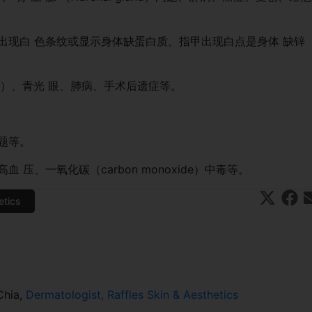
出现白 色条纹或显示身体缺蛋白质。指甲出现白点是身体 缺锌
a）、青光 眼、肺病、手术后遗症等。
题等。
压、一氧化碳（carbon monoxide）中毒等。
etics
Share
Sha
X
on
on
(T
Fa
E
wit
ce
a
ter
bo
)
ok
Chia,
Dermatologist, Raffles Skin & Aesthetics