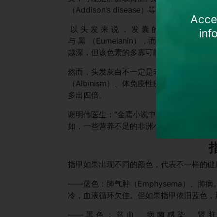
（Addison’s disease）等。
Acces
以 头 发 来 说 ， 发 囊 的 色 素 干 细 胞 产 生 
inf
与 黑 （Eumelanin），而这两种色
越深，但该色素的多寡可能随时间改变，头
然而，头发灰白不一定是老化，也可能是某种
（Albinism）、体免疫性疾病如白癜风（V
多出四倍。
谢明伟医生：“金庸小说中的人物，头发可一
如，一些营养不足的非洲小孩，身材瘦 削，
指甲如果出现不同的颜色，代表不一样的健
——蓝色：肺气肿（Emphysema）、肺
冷，血液循环欠佳。但如果指甲依旧蓝色，
—— 黑 色 ： 贫 血 、 病 菌 感 染 、 肾