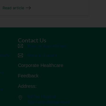
Read article
Contact Us
Book an Appointment
gevity
Make an Enquiry
Corporate Healthcare
re
Feedback
Address:
re
Raffles Hospital
585 North Bridge Road