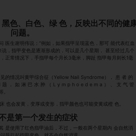
黑色、白色、绿 色，反映出不同的健
问题。
问 医生谢明伟说：“例如，如果指甲呈现蓝色，那可 能代表红血
一般 来说，指甲变色是逐渐形成的，可以是几个星期， 甚至经过几个
，正常情况下，手指甲每个月长3毫米，脚趾 指甲每月则长1毫
叫黄甲综合征（Yellow Nail Syndrome）， 患 者 的
 ， 如 淋 巴 水 肿 （ L y m p h o e d e m a ） 、 支 气 管
）等。
者的甲床 也会发黄，变厚或变形，指甲颜色也可能变黄或橙 色。
不是第一个发生的症
状
其 是使用了红色指甲油后，不过，一般在两个星期内 会自然消
康问题引起指甲变色，就不会自然消退。