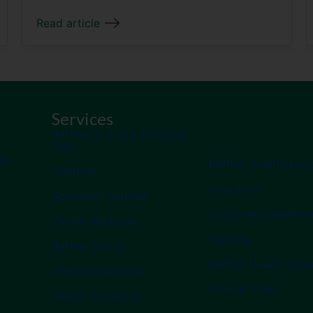
Read article
Services
Raffles24 Acute & Critical
Care
es
Raffles HealthyLon
Hospital
Insurance
Specialist Centres
Corporate Healthca
Family Medicine
Training
Raffles Dental
Raffles Health eSto
Chinese Medicine
Clinical Trials
Health Screening