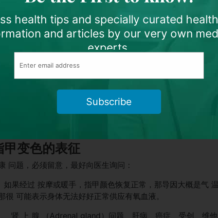
s health tips and specially curated healt
的 色 素 蛋 白 仅 有 两 种 ： 红 （ P h e o m e l a n i n 
ormation and articles by our very own med
素蛋白的配搭，影响个 人发色的深浅。基本上，黑色素蛋白越多，发色
experts.
发也就 因此变灰，变白。”
 疾病所致，例如甲状腺问题、维他命B12缺失、白化 病
itilligo） 等。有研究发现，烟客头发提早变白的情况，比非 烟客
Subscribe
 夜变白，现实生活里，营养不足也可能出现这样的 情况，例
头发灰白，那是体内的问题，但呈现在外表 上。”
指甲
变色的表
征
康 问题，必须留意，最好向医生询问：
病。如果经过 按摩或暖手，指甲颜色恢复正常，那导因大概是气 
那很 可能表示身体无法好好正常供应有氧血液。
 脏 、 肾 上 腺 （Adrenal gland）问题、肝病、癌症、受创、维他