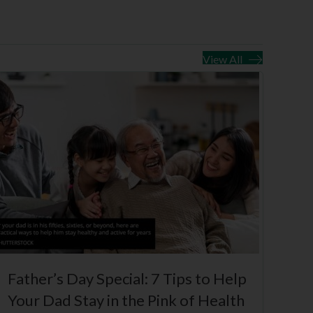
View All
Father’s Day Special: 7 Tips to Help
Your Dad Stay in the Pink of Health