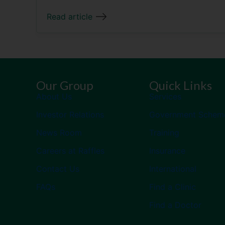
Read article
Our Group
Quick Links
About Us
Services
Investor Relations
Government Schem
News Room
Training
Careers at Raffles
Insurance
Contact Us
International
FAQs
Find a Clinic
Find a Doctor