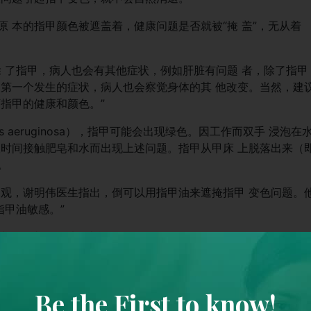
 本的指甲颜色被遮盖着，健康问题是否就被“掩 盖”，无从着
 了指甲，病人也会有其他症状，例如肝脏有问题 者，除了指甲
是第一个发生的症状，病人也会察觉身体的其 他改变。当然，建
指甲的健康和颜色。”
s aeruginosa），指甲可能会出现绿色。因工作而双手 浸泡在
长时间接触肥皂和水而出现上述问题。指甲从甲床 上脱落出来（
。
 观，谢明伟医生指出，倒可以用指甲油来遮掩指甲 变色问题。
指甲油敏感。”
头发、皮肤一看，也能得知一二。
有
变是身体在发警讯
 是身体健康的一个窗口，皮肤颜色改变，是健康警 讯。皮肤发
Be the First to know!
、旧伤口明显发黑等，可能是肾上腺状况，如患 阿狄森氏病