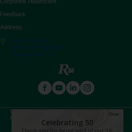
Corporate Healthcare
Feedback
Address:
Raffles Hospital
585 North Bridge Road
Singapore 188770
Copyright © 2026 Raffles Medical Group. All
Close
Rights Reserved.
Celebrating 50
Years
Thank you for being part of our 50-
Terms & Conditions